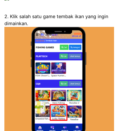
2. Klik salah satu game tembak ikan yang ingin
dimainkan.