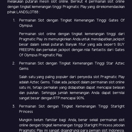
melakukan putaran mesin slot online. Berikut 4 permainan slot online
dengan tingkat kemenangan tinggi Pragmatic Play yang direkomendasikan
pihak LANDSLOT88 :
Permainan Slot dengan Tingkat Kemenangan Tinggi Gates Of
Olympus
Permainan slot online dengan tingkat kemenangan tinggi dari
Pragmatic Play ini memungkinkan Anda untuk mendapatkan jackpot
besar dalam sekali putaran. Banyak fitur yang ada seperti BUY
FREESPIN dan perkalian jackpot dengan nilai fantastis dari Gates
Of Olympus Pragmatic Play.
Permainan Slot dengan Tingkat Kemenangan Tinggi Star Aztec
Gems
Salah satu yang paling populer dari penyedia slot Pragmatic Play
adalah Aztec Gems. Tidak ada jackpot dalam permainan slot online
satu ini, tetapi perkalian yang didapatkan dapat mencapai belasan
dan puluhan. Sehingga jumlah kemenangan Anda dapat bernilai
sangat besar dengan RTP mencapai 90%.
Permainan Slot dengan Tingkat Kemenangan Tinggi Starlight
Princess
Mungkin belum familiar bagi Anda, benar sekali permainan slot
online dengan tingkat kemenangan tinggi Starlight Princess jebolan
Pragmatic Play ini sangat digandrungi para pemain slot Indonesia.