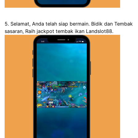
5. Selamat, Anda telah siap bermain. Bidik dan Tembak
sasaran, Raih jackpot tembak ikan Landslot88.