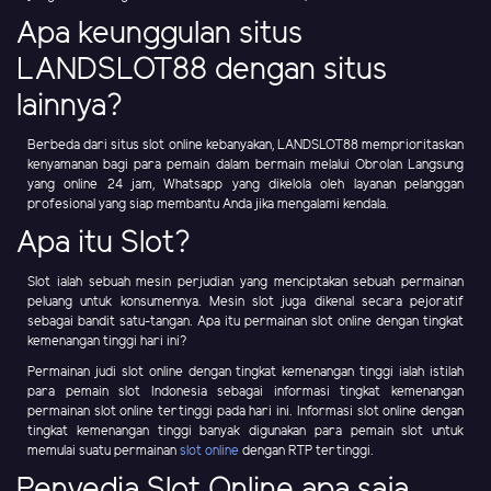
Apa keunggulan situs
LANDSLOT88 dengan situs
lainnya?
Berbeda dari situs slot online kebanyakan, LANDSLOT88 memprioritaskan
kenyamanan bagi para pemain dalam bermain melalui Obrolan Langsung
yang online 24 jam, Whatsapp yang dikelola oleh layanan pelanggan
profesional yang siap membantu Anda jika mengalami kendala.
Apa itu Slot?
Slot ialah sebuah mesin perjudian yang menciptakan sebuah permainan
peluang untuk konsumennya. Mesin slot juga dikenal secara pejoratif
sebagai bandit satu-tangan. Apa itu permainan slot online dengan tingkat
kemenangan tinggi hari ini?
Permainan judi slot online dengan tingkat kemenangan tinggi ialah istilah
para pemain slot Indonesia sebagai informasi tingkat kemenangan
permainan slot online tertinggi pada hari ini. Informasi slot online dengan
tingkat kemenangan tinggi banyak digunakan para pemain slot untuk
memulai suatu permainan
slot online
dengan RTP tertinggi.
Penyedia Slot Online apa saja