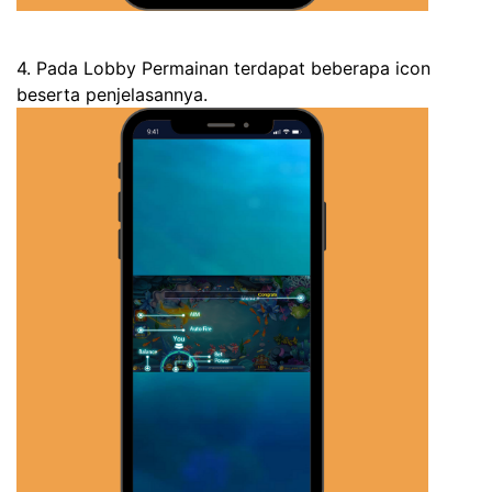
4. Pada Lobby Permainan terdapat beberapa icon
beserta penjelasannya.