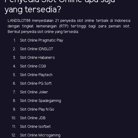
yang tersedia?
LANDSLOT88 menyediakan 21 penyedia slot online terbaik di Indonesia
dengan tingkat kemenangan (RTP) tertinggi bagi para pemain slot.
Berikut penyedia slot online yang tersedia:
Slot Online Pragmatic Play
Slot Online IDNSLOT
Slot Online Habanero
Slot Online CQ9
Slot Online Playtech
Slot Online PG Soft
Slot Online Joker
Slot Online Spadegaming
Slot Online Play N Go
Slot Online JDB
Slot Online Isofbet
Slot Online Microgaming