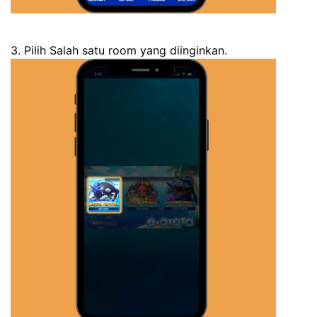
3. Pilih Salah satu room yang diinginkan.