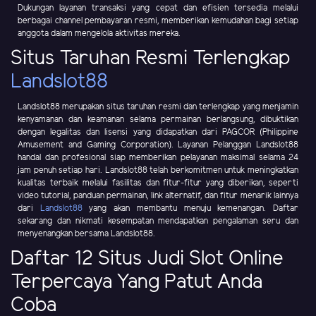
Dukungan layanan transaksi yang cepat dan efisien tersedia melalui
berbagai channel pembayaran resmi, memberikan kemudahan bagi setiap
anggota dalam mengelola aktivitas mereka.
Situs Taruhan Resmi Terlengkap
Landslot88
Landslot88 merupakan situs taruhan resmi dan terlengkap yang menjamin
kenyamanan dan keamanan selama permainan berlangsung, dibuktikan
dengan legalitas dan lisensi yang didapatkan dari PAGCOR (Philippine
Amusement and Gaming Corporation). Layanan Pelanggan Landslot88
handal dan profesional siap memberikan pelayanan maksimal selama 24
jam penuh setiap hari. Landslot88 telah berkomitmen untuk meningkatkan
kualitas terbaik melalui fasilitas dan fitur-fitur yang diberikan, seperti
video tutorial, panduan permainan, link alternatif, dan fitur menarik lainnya
dari
Landslot88
yang akan membantu menuju kemenangan. Daftar
sekarang dan nikmati kesempatan mendapatkan pengalaman seru dan
menyenangkan bersama Landslot88.
Daftar 12 Situs Judi Slot Online
Terpercaya Yang Patut Anda
Coba