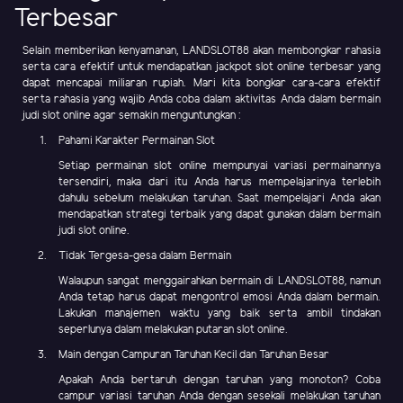
Terbesar
Selain memberikan kenyamanan, LANDSLOT88 akan membongkar rahasia
serta cara efektif untuk mendapatkan jackpot slot online terbesar yang
dapat mencapai miliaran rupiah. Mari kita bongkar cara-cara efektif
serta rahasia yang wajib Anda coba dalam aktivitas Anda dalam bermain
judi slot online agar semakin menguntungkan :
Pahami Karakter Permainan Slot
Setiap permainan slot online mempunyai variasi permainannya
tersendiri, maka dari itu Anda harus mempelajarinya terlebih
dahulu sebelum melakukan taruhan. Saat mempelajari Anda akan
mendapatkan strategi terbaik yang dapat gunakan dalam bermain
judi slot online.
Tidak Tergesa-gesa dalam Bermain
Walaupun sangat menggairahkan bermain di LANDSLOT88, namun
Anda tetap harus dapat mengontrol emosi Anda dalam bermain.
Lakukan manajemen waktu yang baik serta ambil tindakan
seperlunya dalam melakukan putaran slot online.
Main dengan Campuran Taruhan Kecil dan Taruhan Besar
Apakah Anda bertaruh dengan taruhan yang monoton? Coba
campur variasi taruhan Anda dengan sesekali melakukan taruhan