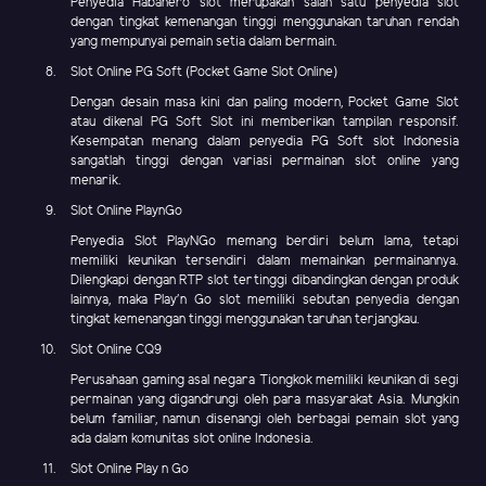
Penyedia Habanero slot merupakan salah satu penyedia slot
dengan tingkat kemenangan tinggi menggunakan taruhan rendah
yang mempunyai pemain setia dalam bermain.
Slot Online PG Soft (Pocket Game Slot Online)
Dengan desain masa kini dan paling modern, Pocket Game Slot
atau dikenal PG Soft Slot ini memberikan tampilan responsif.
Kesempatan menang dalam penyedia PG Soft slot Indonesia
sangatlah tinggi dengan variasi permainan slot online yang
menarik.
Slot Online PlaynGo
Penyedia Slot PlayNGo memang berdiri belum lama, tetapi
memiliki keunikan tersendiri dalam memainkan permainannya.
Dilengkapi dengan RTP slot tertinggi dibandingkan dengan produk
lainnya, maka Play'n Go slot memiliki sebutan penyedia dengan
tingkat kemenangan tinggi menggunakan taruhan terjangkau.
Slot Online CQ9
Perusahaan gaming asal negara Tiongkok memiliki keunikan di segi
permainan yang digandrungi oleh para masyarakat Asia. Mungkin
belum familiar, namun disenangi oleh berbagai pemain slot yang
ada dalam komunitas slot online Indonesia.
Slot Online Play n Go