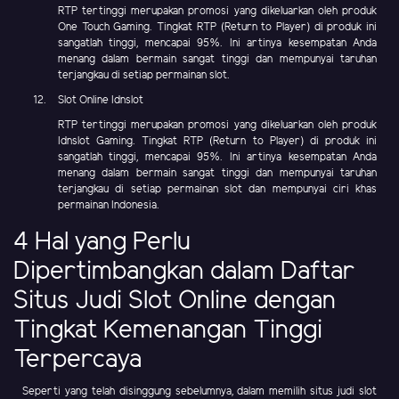
RTP tertinggi merupakan promosi yang dikeluarkan oleh produk
One Touch Gaming. Tingkat RTP (Return to Player) di produk ini
sangatlah tinggi, mencapai 95%. Ini artinya kesempatan Anda
menang dalam bermain sangat tinggi dan mempunyai taruhan
terjangkau di setiap permainan slot.
Slot Online Idnslot
RTP tertinggi merupakan promosi yang dikeluarkan oleh produk
Idnslot Gaming. Tingkat RTP (Return to Player) di produk ini
sangatlah tinggi, mencapai 95%. Ini artinya kesempatan Anda
menang dalam bermain sangat tinggi dan mempunyai taruhan
terjangkau di setiap permainan slot dan mempunyai ciri khas
permainan Indonesia.
4 Hal yang Perlu
Dipertimbangkan dalam Daftar
Situs Judi Slot Online dengan
Tingkat Kemenangan Tinggi
Terpercaya
Seperti yang telah disinggung sebelumnya, dalam memilih situs judi slot