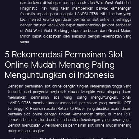
dan terkenal di kalangan para penaruh ialah Wild West Gold dari
Pragmatic Play yang telah memberikan banyak kemenangan
fantastis kepada para anggota LANDSLOT88. Nilai taruhan yang
kecil menjadi keuntungan dalam permainan slot online ini, sehingga
dengan taruhan kecil Anda dapat memenangkan jackpot terbesar
di Wild West Gold. Ranking jackpot terbesar dari Grand, Major,
Minor dapat didapatkan oleh siapapun dengan kesempatan yang
sama.
5 Rekomendasi Permainan Slot
Online Mudah Menang Paling
Menguntungkan di Indonesia
Beragam permainan slot online dengan tingkat kemenangan tinggi yang
tersedia dari penyedia berjumlah ribuan. Mungkin Anda bingung dalam
memainkan permainan apa yang paling menguntungkan, pihak
LANDSLOT88 memberikan rekomendasi permainan yang memiliki RTP
tertinggi. RTP sendiri adalah Return to Player yang dijadikan acuan dalam
bermain slot online dengan tingkat kemenangan tinggi, di mana RTP
semakin besar maka dapat mendapatkan keuntungan yang besar juga.
Berikut merupakan 5 rekomendasi permainan slot online mudah menang
paling menguntungkan: