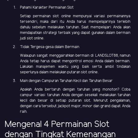
Pahami Karakter Permainan Slot
Setiap permainan slot online mempunyai variasi permainannya
tersendiri, maka dari itu Anda harus mempelajarinya terlebih
dahulu sebelum melakukan taruhan. Saat mempelajari Anda akan
mendapatkan strategi terbaik yang dapat gunakan dalam bermain
judi slot online.
Tidak Tergesa-gesa dalam Bermain
Walaupun sangat menggairahkan bermain di LANDSLOT88, namun
Anda tetap harus dapat mengontrol emosi Anda dalam bermain.
Lakukan manajemen waktu yang baik serta ambil tindakan
seperlunya dalam melakukan putaran slot online.
Main dengan Campuran Taruhan Kecil dan Taruhan Besar
Apakah Anda bertaruh dengan taruhan yang monoton? Coba
campur variasi taruhan Anda dengan sesekali melakukan taruhan
kecil dan besar di setiap putaran slot. Menurut pengalaman,
dengan cara tersebut jackpot major, minor dan grand dapat Anda
raih.
Mengenal 4 Permainan Slot
dengan Tingkat Kemenangan