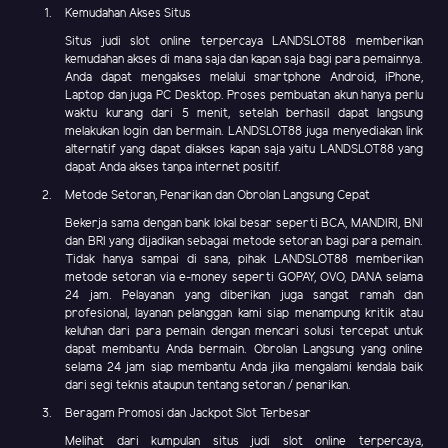
Kemudahan Akses Situs
Situs judi slot online terpercaya LANDSLOT88 memberikan
kemudahan akses di mana saja dan kapan saja bagi para pemainnya.
Anda dapat mengakses melalui smartphone Android, iPhone,
Laptop dan juga PC Desktop. Proses pembuatan akun hanya perlu
waktu kurang dari 5 menit, setelah berhasil dapat langsung
melakukan login dan bermain. LANDSLOT88 juga menyediakan link
alternatif yang dapat diakses kapan saja yaitu LANDSLOT88 yang
dapat Anda akses tanpa internet positif.
Metode Setoran, Penarikan dan Obrolan Langsung Cepat
Bekerja sama dengan bank lokal besar seperti BCA, MANDIRI, BNI
dan BRI yang dijadikan sebagai metode setoran bagi para pemain.
Tidak hanya sampai di sana, pihak LANDSLOT88 memberikan
metode setoran via e-money seperti GOPAY, OVO, DANA selama
24 jam. Pelayanan yang diberikan juga sangat ramah dan
profesional, layanan pelanggan kami siap menampung kritik atau
keluhan dari para pemain dengan mencari solusi tercepat untuk
dapat membantu Anda bermain. Obrolan Langsung yang online
selama 24 jam siap membantu Anda jika mengalami kendala baik
dari segi teknis ataupun tentang setoran / penarikan.
Beragam Promosi dan Jackpot Slot Terbesar
Melihat dari kumpulan situs judi slot online terpercaya,