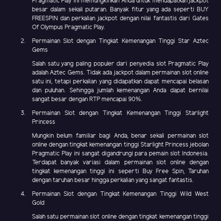
Pragmatic Play ini memungkinkan Anda untuk mendapatkan jackpot
besar dalam sekali putaran. Banyak fitur yang ada seperti BUY
FREESPIN dan perkalian jackpot dengan nilai fantastis dari Gates
Of Olympus Pragmatic Play.
Permainan Slot dengan Tingkat Kemenangan Tinggi Star Aztec
Gems
Salah satu yang paling populer dari penyedia slot Pragmatic Play
adalah Aztec Gems. Tidak ada jackpot dalam permainan slot online
satu ini, tetapi perkalian yang didapatkan dapat mencapai belasan
dan puluhan. Sehingga jumlah kemenangan Anda dapat bernilai
sangat besar dengan RTP mencapai 90%.
Permainan Slot dengan Tingkat Kemenangan Tinggi Starlight
Princess
Mungkin belum familiar bagi Anda, benar sekali permainan slot
online dengan tingkat kemenangan tinggi Starlight Princess jebolan
Pragmatic Play ini sangat digandrungi para pemain slot Indonesia.
Terdapat banyak variasi dalam permainan slot online dengan
tingkat kemenangan tinggi ini seperti Buy Free Spin, Taruhan
dengan taruhan besar hingga perkalian yang sangat fantastis.
Permainan Slot dengan Tingkat Kemenangan Tinggi Wild West
Gold
Salah satu permainan slot online dengan tingkat kemenangan tinggi