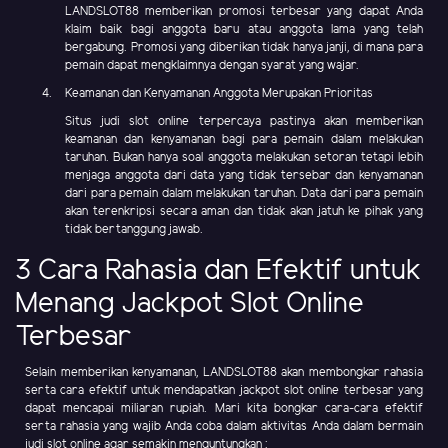
LANDSLOT88 memberikan promosi terbesar yang dapat Anda
klaim baik bagi anggota baru atau anggota lama yang telah
bergabung. Promosi yang diberikan tidak hanya janji, di mana para
pemain dapat mengklaimnya dengan syarat yang wajar.
Keamanan dan Kenyamanan Anggota Merupakan Prioritas
Situs judi slot online terpercaya pastinya akan memberikan
keamanan dan kenyamanan bagi para pemain dalam melakukan
taruhan. Bukan hanya soal anggota melakukan setoran tetapi lebih
menjaga anggota dari data yang tidak tersebar dan kenyamanan
dari para pemain dalam melakukan taruhan. Data dari para pemain
akan terenkripsi secara aman dan tidak akan jatuh ke pihak yang
tidak bertanggung jawab.
3 Cara Rahasia dan Efektif untuk
Menang Jackpot Slot Online
Terbesar
Selain memberikan kenyamanan, LANDSLOT88 akan membongkar rahasia
serta cara efektif untuk mendapatkan jackpot slot online terbesar yang
dapat mencapai miliaran rupiah. Mari kita bongkar cara-cara efektif
serta rahasia yang wajib Anda coba dalam aktivitas Anda dalam bermain
judi slot online agar semakin menguntungkan :