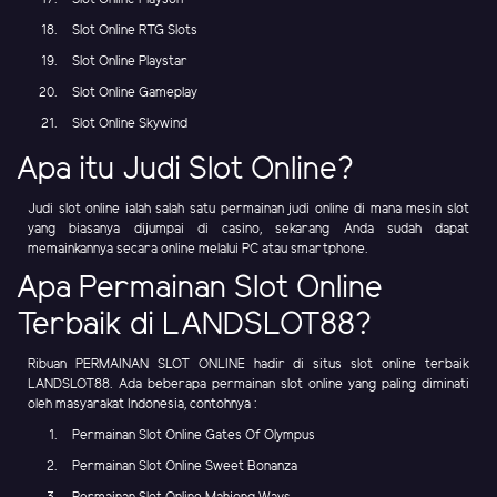
Slot Online RTG Slots
Slot Online Playstar
Slot Online Gameplay
Slot Online Skywind
Apa itu Judi Slot Online?
Judi slot online ialah salah satu permainan judi online di mana mesin slot
yang biasanya dijumpai di casino, sekarang Anda sudah dapat
memainkannya secara online melalui PC atau smartphone.
Apa Permainan Slot Online
Terbaik di LANDSLOT88?
Ribuan PERMAINAN SLOT ONLINE hadir di situs slot online terbaik
LANDSLOT88. Ada beberapa permainan slot online yang paling diminati
oleh masyarakat Indonesia, contohnya :
Permainan Slot Online Gates Of Olympus
Permainan Slot Online Sweet Bonanza