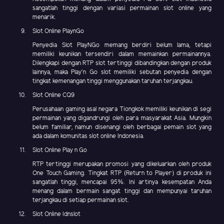
sangatlah tinggi dengan variasi permainan slot online yang
menarik.
Slot Online PlaynGo
Penyedia Slot PlayNGo memang berdiri belum lama, tetapi
memiliki keunikan tersendiri dalam memainkan permainannya.
Dilengkapi dengan RTP slot tertinggi dibandingkan dengan produk
lainnya, maka Play'n Go slot memiliki sebutan penyedia dengan
tingkat kemenangan tinggi menggunakan taruhan terjangkau.
Slot Online CQ9
Perusahaan gaming asal negara Tiongkok memiliki keunikan di segi
permainan yang digandrungi oleh para masyarakat Asia. Mungkin
belum familiar, namun disenangi oleh berbagai pemain slot yang
ada dalam komunitas slot online Indonesia.
Slot Online Play n Go
RTP tertinggi merupakan promosi yang dikeluarkan oleh produk
One Touch Gaming. Tingkat RTP (Return to Player) di produk ini
sangatlah tinggi, mencapai 95%. Ini artinya kesempatan Anda
menang dalam bermain sangat tinggi dan mempunyai taruhan
terjangkau di setiap permainan slot.
Slot Online Idnslot