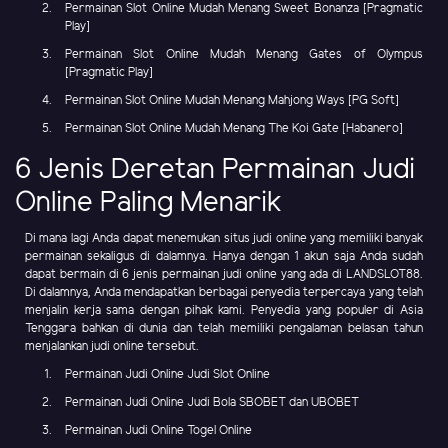
Permainan Slot Online Mudah Menang Sweet Bonanza [Pragmatic
Play]
Permainan Slot Online Mudah Menang Gates of Olympus
[Pragmatic Play]
Permainan Slot Online Mudah Menang Mahjong Ways [PG Soft]
Permainan Slot Online Mudah Menang The Koi Gate [Habanero]
6 Jenis Deretan Permainan Judi
Online Paling Menarik
Di mana lagi Anda dapat menemukan situs judi online yang memiliki banyak
permainan sekaligus di dalamnya. Hanya dengan 1 akun saja Anda sudah
dapat bermain di 6 jenis permainan judi online yang ada di LANDSLOT88.
Di dalamnya, Anda mendapatkan berbagai penyedia terpercaya yang telah
menjalin kerja sama dengan pihak kami. Penyedia yang populer di Asia
Tenggara bahkan di dunia dan telah memiliki pengalaman belasan tahun
menjalankan judi online tersebut.
Permainan Judi Online Judi Slot Online
Permainan Judi Online Judi Bola SBOBET dan UBOBET
Permainan Judi Online Togel Online