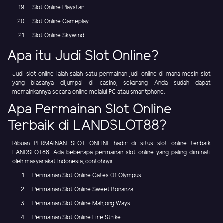
Slot Online Playstar
Slot Online Gameplay
Slot Online Skywind
Apa itu Judi Slot Online?
Judi slot online ialah salah satu permainan judi online di mana mesin slot
yang biasanya dijumpai di casino, sekarang Anda sudah dapat
memainkannya secara online melalui PC atau smartphone.
Apa Permainan Slot Online
Terbaik di LANDSLOT88?
Ribuan PERMAINAN SLOT ONLINE hadir di situs slot online terbaik
LANDSLOT88. Ada beberapa permainan slot online yang paling diminati
oleh masyarakat Indonesia, contohnya :
Permainan Slot Online Gates Of Olympus
Permainan Slot Online Sweet Bonanza
Permainan Slot Online Mahjong Ways
Permainan Slot Online Fire Strike