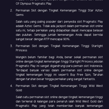
Of Olympus Pragmatic Play.
Permainan Slot dengan Tingkat Kemenangan Tinggi Star Aztec
Gems
Salah satu yang paling populer dari penyedia slot Pragmatic Play
adalah Aztec Gems. Tidak ada jackpot dalam permainan slot online
satu ini, tetapi perkalian yang didapatkan dapat mencapai belasan
dan puluhan. Sehingga jumlah kemenangan Anda dapat bernilai
sangat besar dengan RTP mencapai 90%.
Permainan Slot dengan Tingkat Kemenangan Tinggi Starlight
Princess
Mungkin belum familiar bagi Anda, benar sekali permainan slot
online dengan tingkat kemenangan tinggi Starlight Princess jebolan
Pragmatic Play ini sangat digandrungi para pemain slot Indonesia.
Terdapat banyak variasi dalam permainan slot online dengan
tingkat kemenangan tinggi ini seperti Buy Free Spin, Taruhan
dengan taruhan besar hingga perkalian yang sangat fantastis.
Permainan Slot dengan Tingkat Kemenangan Tinggi Wild West
Gold
Salah satu permainan slot online dengan tingkat kemenangan tinggi
dan terkenal di kalangan para penaruh ialah Wild West Gold dari
Pragmatic Play yang telah memberikan banyak kemenangan