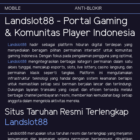
MOBILE
ANTI-BLOKIR
Landslot88 - Portal Gaming
& Komunitas Player Indonesia
Landslot88
hadir sebagai platform hiburan digital terdepan yang
menyediakan beragam pilihan permainan interaktif untuk komunitas
gaming Indonesia. Dengan fokus pada pengalaman pengguna yang optimal,
Landslot88
mengintegrasikan berbagai kategori permainan dalam satu
akses tunggal, mencakup esports, slots, live lottery, casino langsung, dan
permainan klasik seperti tangkas. Platform ini mengutamakan
infrastruktur teknologi yang handal dengan sistem keamanan berlapis
untuk memastikan setiap sesi bermain berjalan lancar dan terlindungi.
Dukungan layanan transaksi yang cepat dan efisien tersedia melalui
berbagai channel pembayaran resmi, memberikan kemudahan bagi setiap
anggota dalam mengelola aktivitas mereka.
Situs Taruhan Resmi Terlengkap
Landslot88
Landslot88 merupakan situs taruhan resmi dan terlengkap yang menjamin
kenyamanan dan keamanan selama permainan berlangsung, dibuktikan