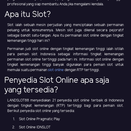
profesional yang siap membantu Anda jika mengalami kendala.
Apa itu Slot?
Slot ialah sebuah mesin perjudian yang menciptakan sebuah permainan
peluang untuk konsumennya. Mesin slot juga dikenal secara pejoratif
sebagai bandit satu-tangan. Apa itu permainan slot online dengan tingkat
kemenangan tinggi hari ini?
Permainan judi slot online dengan tingkat kemenangan tinggi ialah istilah
para pemain slot Indonesia sebagai informasi tingkat kemenangan
permainan slot online tertinggi pada hari ini. Informasi slot online dengan
tingkat kemenangan tinggi banyak digunakan para pemain slot untuk
memulai suatu permainan
slot online
dengan RTP tertinggi.
Penyedia Slot Online apa saja
yang tersedia?
LANDSLOT88 menyediakan 21 penyedia slot online terbaik di Indonesia
dengan tingkat kemenangan (RTP) tertinggi bagi para pemain slot.
Berikut penyedia slot online yang tersedia:
Slot Online Pragmatic Play
Slot Online IDNSLOT