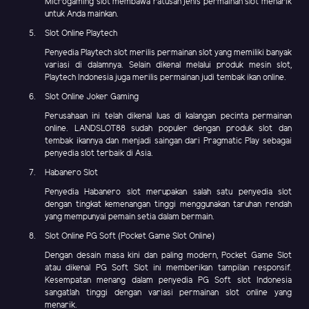
Microgaming slot membawa ratusan jenis permainan slot menarik
untuk Anda mainkan.
Slot Online Playtech
Penyedia Playtech slot merilis permainan slot yang memiliki banyak
variasi di dalamnya. Selain dikenal melalui produk mesin slot,
Playtech Indonesia juga merilis permainan judi tembak ikan online.
Slot Online Joker Gaming
Perusahaan ini telah dikenal luas di kalangan pecinta permainan
online. LANDSLOT88 sudah populer dengan produk slot dan
tembak ikannya dan menjadi saingan dari Pragmatic Play sebagai
penyedia slot terbaik di Asia.
Habanero Slot
Penyedia Habanero slot merupakan salah satu penyedia slot
dengan tingkat kemenangan tinggi menggunakan taruhan rendah
yang mempunyai pemain setia dalam bermain.
Slot Online PG Soft (Pocket Game Slot Online)
Dengan desain masa kini dan paling modern, Pocket Game Slot
atau dikenal PG Soft Slot ini memberikan tampilan responsif.
Kesempatan menang dalam penyedia PG Soft slot Indonesia
sangatlah tinggi dengan variasi permainan slot online yang
menarik.