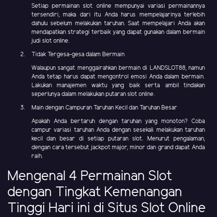
Setiap permainan slot online mempunyai variasi permainannya
tersendiri, maka dari itu Anda harus mempelajarinya terlebih
dahulu sebelum melakukan taruhan. Saat mempelajari Anda akan
mendapatkan strategi terbaik yang dapat gunakan dalam bermain
judi slot online.
Tidak Tergesa-gesa dalam Bermain
Walaupun sangat menggairahkan bermain di LANDSLOT88, namun
Anda tetap harus dapat mengontrol emosi Anda dalam bermain.
Lakukan manajemen waktu yang baik serta ambil tindakan
seperlunya dalam melakukan putaran slot online.
Main dengan Campuran Taruhan Kecil dan Taruhan Besar
Apakah Anda bertaruh dengan taruhan yang monoton? Coba
campur variasi taruhan Anda dengan sesekali melakukan taruhan
kecil dan besar di setiap putaran slot. Menurut pengalaman,
dengan cara tersebut jackpot major, minor dan grand dapat Anda
raih.
Mengenal 4 Permainan Slot
dengan Tingkat Kemenangan
Tinggi Hari ini di Situs Slot Online