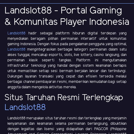
Landslot88 - Portal Gaming
& Komunitas Player Indonesia
Landslot88
hadir sebagai platform hiburan digital terdepan yang
menyediakan beragam pilihan permainan interaktif untuk komunitas
gaming Indonesia. Dengan fokus pada pengalaman pengguna yang optimal,
Landslot88
mengintegrasikan berbagai kategori permainan dalam satu
akses tunggal, mencakup esports, slots, live lottery, casino langsung, dan
permainan klasik seperti tangkas. Platform ini mengutamakan
infrastruktur teknologi yang handal dengan sistem keamanan berlapis
untuk memastikan setiap sesi bermain berjalan lancar dan terlindungi.
Dukungan layanan transaksi yang cepat dan efisien tersedia melalui
berbagai channel pembayaran resmi, memberikan kemudahan bagi setiap
anggota dalam mengelola aktivitas mereka.
Situs Taruhan Resmi Terlengkap
Landslot88
Landslot88 merupakan situs taruhan resmi dan terlengkap yang menjamin
kenyamanan dan keamanan selama permainan berlangsung, dibuktikan
dengan legalitas dan lisensi yang didapatkan dari PAGCOR (Philippine