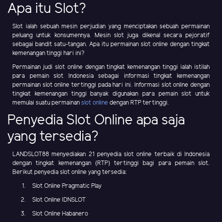
Apa itu Slot?
Slot ialah sebuah mesin perjudian yang menciptakan sebuah permainan
peluang untuk konsumennya. Mesin slot juga dikenal secara pejoratif
sebagai bandit satu-tangan. Apa itu permainan slot online dengan tingkat
kemenangan tinggi hari ini?
Permainan judi slot online dengan tingkat kemenangan tinggi ialah istilah
para pemain slot Indonesia sebagai informasi tingkat kemenangan
permainan slot online tertinggi pada hari ini. Informasi slot online dengan
tingkat kemenangan tinggi banyak digunakan para pemain slot untuk
memulai suatu permainan
slot online
dengan RTP tertinggi.
Penyedia Slot Online apa saja
yang tersedia?
LANDSLOT88 menyediakan 21 penyedia slot online terbaik di Indonesia
dengan tingkat kemenangan (RTP) tertinggi bagi para pemain slot.
Berikut penyedia slot online yang tersedia:
Slot Online Pragmatic Play
Slot Online IDNSLOT
Slot Online Habanero