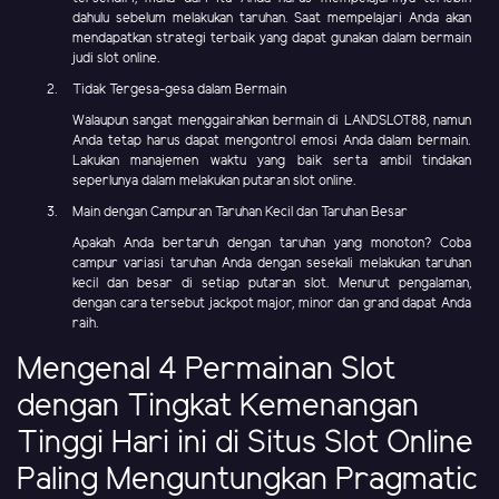
dahulu sebelum melakukan taruhan. Saat mempelajari Anda akan
mendapatkan strategi terbaik yang dapat gunakan dalam bermain
judi slot online.
Tidak Tergesa-gesa dalam Bermain
Walaupun sangat menggairahkan bermain di LANDSLOT88, namun
Anda tetap harus dapat mengontrol emosi Anda dalam bermain.
Lakukan manajemen waktu yang baik serta ambil tindakan
seperlunya dalam melakukan putaran slot online.
Main dengan Campuran Taruhan Kecil dan Taruhan Besar
Apakah Anda bertaruh dengan taruhan yang monoton? Coba
campur variasi taruhan Anda dengan sesekali melakukan taruhan
kecil dan besar di setiap putaran slot. Menurut pengalaman,
dengan cara tersebut jackpot major, minor dan grand dapat Anda
raih.
Mengenal 4 Permainan Slot
dengan Tingkat Kemenangan
Tinggi Hari ini di Situs Slot Online
Paling Menguntungkan Pragmatic