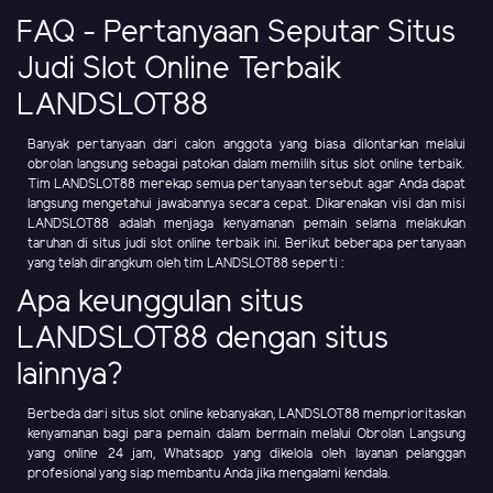
FAQ - Pertanyaan Seputar Situs
Judi Slot Online Terbaik
LANDSLOT88
Banyak pertanyaan dari calon anggota yang biasa dilontarkan melalui
obrolan langsung sebagai patokan dalam memilih situs slot online terbaik.
Tim LANDSLOT88 merekap semua pertanyaan tersebut agar Anda dapat
langsung mengetahui jawabannya secara cepat. Dikarenakan visi dan misi
LANDSLOT88 adalah menjaga kenyamanan pemain selama melakukan
taruhan di situs judi slot online terbaik ini. Berikut beberapa pertanyaan
yang telah dirangkum oleh tim LANDSLOT88 seperti :
Apa keunggulan situs
LANDSLOT88 dengan situs
lainnya?
Berbeda dari situs slot online kebanyakan, LANDSLOT88 memprioritaskan
kenyamanan bagi para pemain dalam bermain melalui Obrolan Langsung
yang online 24 jam, Whatsapp yang dikelola oleh layanan pelanggan
profesional yang siap membantu Anda jika mengalami kendala.