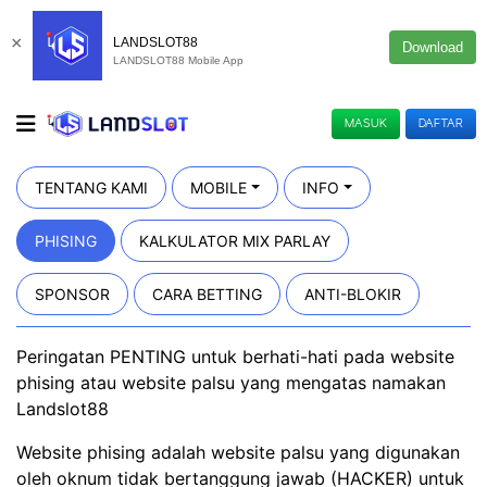
×
LANDSLOT88
Download
LANDSLOT88 Mobile App
MASUK
DAFTAR
TENTANG KAMI
MOBILE
INFO
PHISING
KALKULATOR MIX PARLAY
SPONSOR
CARA BETTING
ANTI-BLOKIR
Peringatan PENTING untuk berhati-hati pada website
phising atau website palsu yang mengatas namakan
Landslot88
Website phising adalah website palsu yang digunakan
oleh oknum tidak bertanggung jawab (HACKER) untuk