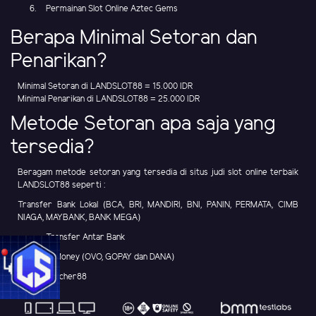
Permainan Slot Online Aztec Gems
Berapa Minimal Setoran dan
Penarikan?
Minimal Setoran di LANDSLOT88 = 15.000 IDR
Minimal Penarikan di LANDSLOT88 = 25.000 IDR
Metode Setoran apa saja yang
tersedia?
Beragam metode setoran yang tersedia di situs judi slot online terbaik
LANDSLOT88 seperti :
Transfer Bank Lokal (BCA, BRI, MANDIRI, BNI, PANIN, PERMATA, CIMB
NIAGA, MAYBANK, BANK MEGA)
Transfer Antar Bank
E-Money (OVO, GOPAY dan DANA)
Voucher88