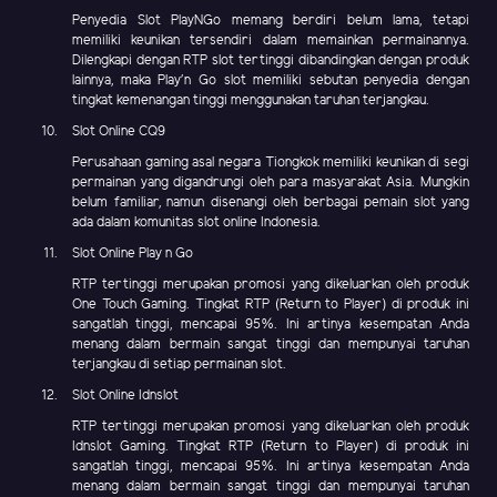
Penyedia Slot PlayNGo memang berdiri belum lama, tetapi
memiliki keunikan tersendiri dalam memainkan permainannya.
Dilengkapi dengan RTP slot tertinggi dibandingkan dengan produk
lainnya, maka Play'n Go slot memiliki sebutan penyedia dengan
tingkat kemenangan tinggi menggunakan taruhan terjangkau.
Slot Online CQ9
Perusahaan gaming asal negara Tiongkok memiliki keunikan di segi
permainan yang digandrungi oleh para masyarakat Asia. Mungkin
belum familiar, namun disenangi oleh berbagai pemain slot yang
ada dalam komunitas slot online Indonesia.
Slot Online Play n Go
RTP tertinggi merupakan promosi yang dikeluarkan oleh produk
One Touch Gaming. Tingkat RTP (Return to Player) di produk ini
sangatlah tinggi, mencapai 95%. Ini artinya kesempatan Anda
menang dalam bermain sangat tinggi dan mempunyai taruhan
terjangkau di setiap permainan slot.
Slot Online Idnslot
RTP tertinggi merupakan promosi yang dikeluarkan oleh produk
Idnslot Gaming. Tingkat RTP (Return to Player) di produk ini
sangatlah tinggi, mencapai 95%. Ini artinya kesempatan Anda
menang dalam bermain sangat tinggi dan mempunyai taruhan